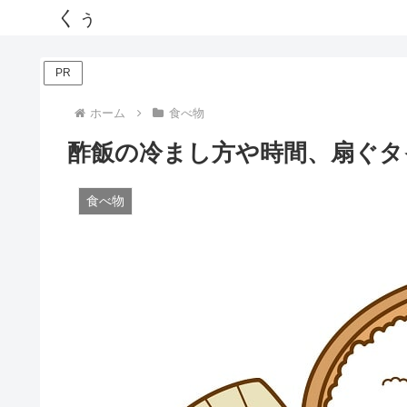
くぅ
PR
ホーム
食べ物
酢飯の冷まし方や時間、扇ぐタ
食べ物