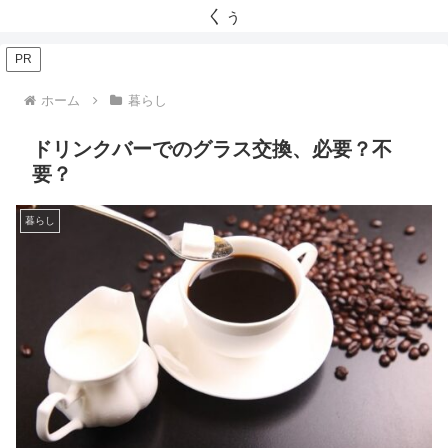
くぅ
PR
ホーム
暮らし
ドリンクバーでのグラス交換、必要？不
要？
暮らし