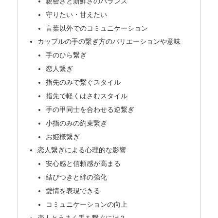
親密さと新鮮さのバランス
守りたい・甘えたい
言葉以外でのコミュニケーション
カップルの手の繋ぎ方のバリエーションや意味
手のひら繋ぎ
恋人繋ぎ
指先のみで繋ぐスタイル
指先で軽くはさむスタイル
手の甲同士を合わせる逆繋ぎ
小指のみの約束繋ぎ
お姫様繋ぎ
恋人繋ぎによる心理的な影響
安心感と信頼感が高まる
結びつきと絆の強化
愛情を表現できる
コミュニケーションの向上
恋人とうまく手を繋ぐには？