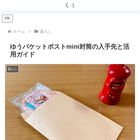
くぅ
PR
ホーム
暮らし
ゆうパケットポストmini封筒の入手先と活
用ガイド
暮らし