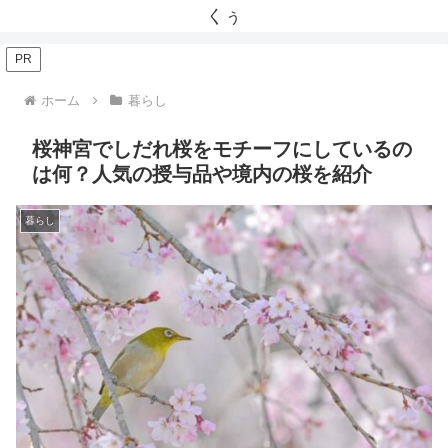
くぅ
PR
ホーム
暮らし
桜神宮でしだれ桜をモチーフにしているの
は何？人気の授与品や境内の桜を紹介
暮らし